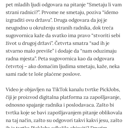
pet mladih ljudi odgovara na pitanje “Smetaju li vam
strani radnici?”. Prvome ne smetaju, poziva “idemo
izgraditi ovu državu”. Druga odgovara da joj je
neugodno u okruženju stranih radnika, dok treća
sugovornica kaže da svatko ima pravo “stvoriti sebi
život u drugoj državi”. Četvrta smatra “sad ih je
stvarno malo previše” i dodaje da “nam oduzimaju
radna mjesta”. Peta sugovornica kao da odgovara
četvrtoj – ako domaćim ljudima smetaju, kaže, neka
sami rade te loše plaćene poslove.
Video je objavljen na TikTok kanalu tvrtke PickJobs,
čiji je proizvod digitalna platforma za zapošljavanje,
odnosno spajanje radnika i poslodavaca. Zašto bi
tvrtka koje se bavi zapošljavanjem pitanje oblikovala
na taj način, zašto su odgovori takvi kakvi jesu, zašto
ih je tvrtka PickJobs odlučila objaviti? Drugim