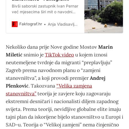
Bivši saborski zastupnik Ivan Pernar
već mjesecima širi mit o navodnim
brojnim povlasticama koje uživaju
migranti.
Faktograf.hr
Anja Vladisavljević
Nekoliko dana prije Nove godine Mostov
Marin
Miletić
snimio je
TikTok video
u kojem iznosi
neutemeljene tvrdnje da migranti “preplavljuju”
Zagreb prema navodnom planu o “zamjeni
stanovništva”, a koji provodi premijer
Andrej
Plenković
. Takozvana
“Velika zamjena
stanovništva”
teorija je zavjere koju zagovaraju
ekstremni desničari i nacionalisti diljem zapadnog
svijeta. Prema teoriji, nevidljive globalne elite imaju
tajni plan da iskorijene bijelo stanovništvo u Europi i
SAD-u. Teorija o “Velikoj zamjeni” nema činjenično