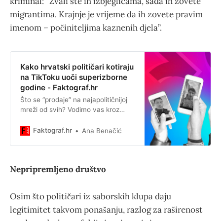
kriminal: “Zvali ste ih izbjeglicama, sada ih zovete
migrantima. Krajnje je vrijeme da ih zovete pravim
imenom – počiniteljima kaznenih djela”.
Kako hrvatski političari kotiraju
na TikToku uoči superizborne
godine - Faktograf.hr
Što se “prodaje” na najapolitičnijoj
mreži od svih? Vodimo vas kroz
kampanju parlamentarnih stranaka i
kandidata na TikToku.
Faktograf.hr
Ana Benačić
Nepripremljeno društvo
Osim što političari iz saborskih klupa daju
legitimitet takvom ponašanju, razlog za raširenost