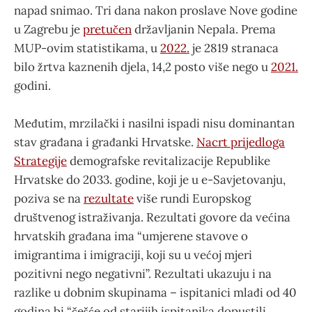
napad snimao. Tri dana nakon proslave Nove godine
u Zagrebu je
pretučen
državljanin Nepala. Prema
MUP-ovim statistikama, u
2022.
je 2819 stranaca
bilo žrtva kaznenih djela, 14,2 posto više nego u
2021.
godini.
Međutim, mrzilački i nasilni ispadi nisu dominantan
stav građana i građanki Hrvatske.
Nacrt prijedloga
Strategije
demografske revitalizacije Republike
Hrvatske do 2033. godine, koji je u e-Savjetovanju,
poziva se na
rezultate
više rundi Europskog
društvenog istraživanja. Rezultati govore da većina
hrvatskih građana ima “umjerene stavove o
imigrantima i imigraciji, koji su u većoj mjeri
pozitivni nego negativni”. Rezultati ukazuju i na
razlike u dobnim skupinama – ispitanici mlađi od 40
godina bi “češće od starijih ispitanika dopustili