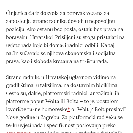
Činjenica da je dozvola za boravak vezana za
zaposlenje, strane radnike dovodi u nepovoljnu
poziciju. Ako ostanu bez posla, ostaju bez prava na
boravak u Hrvatskoj. Prisiljeni su stoga pristajati na
uvjete rada koje bi domaći radnici odbili. Na taj
način sužavaju se njihova ekonomska i socijalna
prava, kao i sloboda kretanja na tržištu rada.
Strane radnike u Hrvatskoj uglavnom vidimo na
gradilištima, u taksijima, na dostavnim biciklima.
Često su, dakle, platformski radnici, angažiraju ih
platforme poput Wolta ili Bolta – to je, uostalom,
izvorište tužne humoreske
*
o “Wolt / Bolt proslavi”
Nove godine u Zagrebu. Za platformski rad vežu se
teški uvjeti rada i specifičnost poslovanja preko