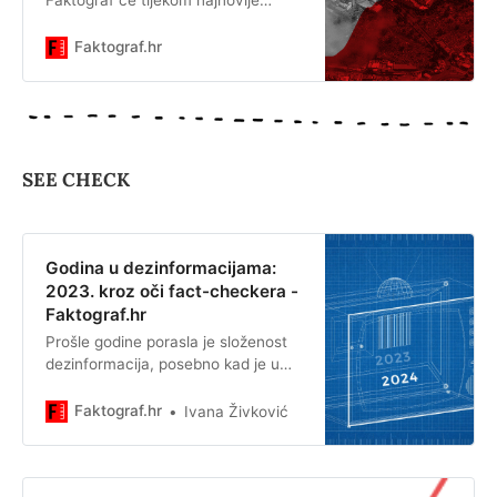
Faktograf će tijekom najnovije
eskalacije na Bliskom istoku voditi
live blog kako bi našim čitateljima i
Faktograf.hr
čitateljicama sve relevantne
informacije bile dostupne na jednom
mjestu, po kronološkom redoslijedu
objave. Sukob koji traje preko
sedamdeset godina krvavo je
SEE CHECK
eskalirao nakon 7. listopada 2023.
kada je Hamas, militantna
islamistička skupina koja […]
Godina u dezinformacijama:
2023. kroz oči fact-checkera -
Faktograf.hr
Prošle godine porasla je složenost
dezinformacija, posebno kad je u
pitanju primjena alata umjetne
inteligencije.
Faktograf.hr
Ivana Živković