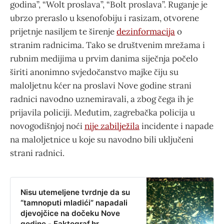
godina”, “Wolt proslava”, “Bolt proslava”. Ruganje je
ubrzo preraslo u ksenofobiju i rasizam, otvorene
prijetnje nasiljem te širenje
dezinformacija
o
stranim radnicima. Tako se društvenim mrežama i
rubnim medijima u prvim danima siječnja počelo
širiti anonimno svjedočanstvo majke čiju su
maloljetnu kćer na proslavi Nove godine strani
radnici navodno uznemiravali, a zbog čega ih je
prijavila policiji. Međutim, zagrebačka policija u
novogodišnjoj noći
nije zabilježila
incidente i napade
na maloljetnice u koje su navodno bili uključeni
strani radnici.
Nisu utemeljene tvrdnje da su
“tamnoputi mladići” napadali
djevojčice na dočeku Nove
godine - Faktograf.hr