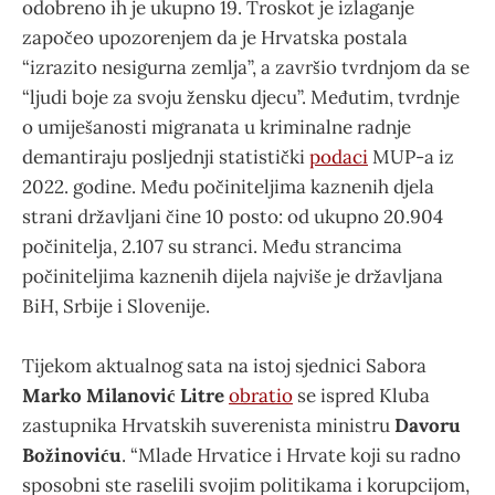
odobreno ih je ukupno 19. Troskot je izlaganje
započeo upozorenjem da je Hrvatska postala
“izrazito nesigurna zemlja”, a završio tvrdnjom da se
“ljudi boje za svoju žensku djecu”. Međutim, tvrdnje
o umiješanosti migranata u kriminalne radnje
demantiraju posljednji statistički
podaci
MUP-a iz
2022. godine. Među počiniteljima kaznenih djela
strani državljani čine 10 posto: od ukupno 20.904
počinitelja, 2.107 su stranci. Među strancima
počiniteljima kaznenih dijela najviše je državljana
BiH, Srbije i Slovenije.
Tijekom aktualnog sata na istoj sjednici Sabora
Marko Milanović Litre
obratio
se ispred Kluba
zastupnika Hrvatskih suverenista ministru
Davoru
Božinoviću
. “Mlade Hrvatice i Hrvate koji su radno
sposobni ste raselili svojim politikama i korupcijom,