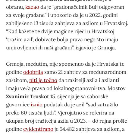
obranu,
kazao
da je “gradonačelnik Bulj odgovoran
za svoje građane” i upozorio da je u 2022. godini
zabilježeno 13 tisuća zahtjeva za azilom u Hrvatskoj.
“Kad kažete te dvije magične riječi u Hrvatskoj
‘tražim azil’, dobivate bolja prava nego što imaju
umirovljenici ili naši građani”, izjavio je Grmoja.
Grmoja, međutim, nije spomenuo da je Hrvatska te
godine
odobrila
samo 21 zahtjev za međunarodnom
zaštitom,
niti je točno
da tražitelji azila i azilanti
imaju veća prava od lokalnog stanovništva. Mostov
Zvonimir Troskot
15. siječnja je sa saborske
govornice
iznio
podatak da je azil “sad zatražilo
preko 60 tisuća ljudi”. Vjerojatno se referira na
ukupan broj tražitelja azila u 2023. – do rujna prošle
godine
evidentirano
je 54.482 zahtjeva za azilom, a