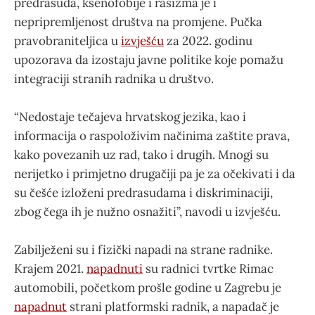
predrasuda, ksenofobije i rasizma je i
nepripremljenost društva na promjene. Pučka
pravobraniteljica u
izvješću
za 2022. godinu
upozorava da izostaju javne politike koje pomažu
integraciji stranih radnika u društvo.
“Nedostaje tečajeva hrvatskog jezika, kao i
informacija o raspoloživim načinima zaštite prava,
kako povezanih uz rad, tako i drugih. Mnogi su
nerijetko i primjetno drugačiji pa je za očekivati i da
su češće izloženi predrasudama i diskriminaciji,
zbog čega ih je nužno osnažiti”, navodi u izvješću.
Zabilježeni su i fizički napadi na strane radnike.
Krajem 2021.
napadnuti
su radnici tvrtke Rimac
automobili, početkom prošle godine u Zagrebu je
napadnut
strani platformski radnik, a napadač je