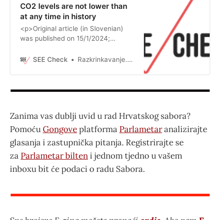
CO2 levels are not lower than
at any time in history
<p>Original article (in Slovenian)
was published on 15/1/2024;
Author: Žan Premrov Carbon
dioxide levels in the atmosphere
SEE Check
Razkrinkavanje.si (Slovenia)
have reached new highs, according
to the World Meteorological
Organisation. In an interview
published by the Demokracija portal
on 7 January, economist Vito Bobek
Zanima vas dublji uvid u rad Hrvatskog sabora?
claimed that “in fact, never in the
past have CO2 emissions been as
Pomoću
Gongove
platforma
Parlametar
analizirajte
low as […]</p>
glasanja i zastupnička pitanja. Registrirajte se
za
Parlametar bilten
i jednom tjedno u vašem
inboxu bit će podaci o radu Sabora.