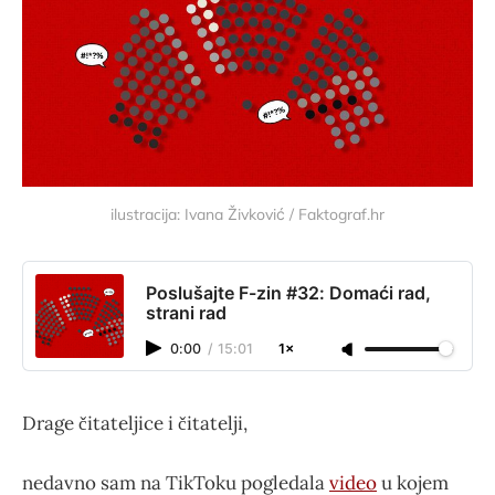
ilustracija: Ivana Živković / Faktograf.hr
Poslušajte F-zin #32: Domaći rad,
strani rad
0:00
/
15:01
1×
Drage čitateljice i čitatelji,
nedavno sam na TikToku pogledala
video
u kojem