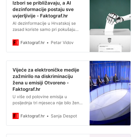
Izbori se približavaju, a AI
dezinformacije postaju sve
uvjerljivije - Faktograf.hr
AI dezinformacije u Hrvatskoj se
zasad koriste samo pri pokušaju
prevara. Za očekivati je da će se to
uskoro promijeniti.
Faktograf.hr
Petar Vidov
Vijeće za elektroničke medije
zažmirilo na diskriminaciju
žena u emisiji Otvoreno -
Faktograf.hr
U više od polovine emisija u
posljednja tri mjeseca nije bilo žena.
U 25 emisija na temu obrane,
obnove, politike, sudjelovali su
Faktograf.hr
Sanja Despot
samo muškarci.