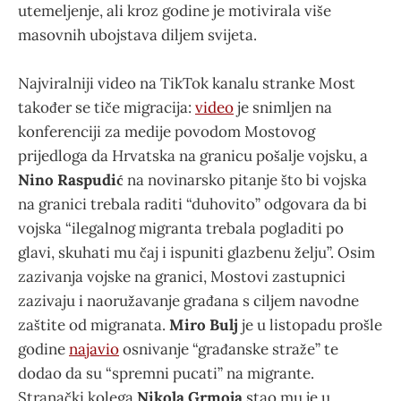
utemeljenje, ali kroz godine je motivirala više
masovnih ubojstava diljem svijeta.
Najviralniji video na TikTok kanalu stranke Most
također se tiče migracija:
video
je snimljen na
konferenciji za medije povodom Mostovog
prijedloga da Hrvatska na granicu pošalje vojsku, a
Nino Raspudić
na novinarsko pitanje što bi vojska
na granici trebala raditi “duhovito” odgovara da bi
vojska “ilegalnog migranta trebala pogladiti po
glavi, skuhati mu čaj i ispuniti glazbenu želju”. Osim
zazivanja vojske na granici, Mostovi zastupnici
zazivaju i naoružavanje građana s ciljem navodne
zaštite od migranata.
Miro Bulj
je u listopadu prošle
godine
najavio
osnivanje “građanske straže” te
dodao da su “spremni pucati” na migrante.
Stranački kolega
Nikola Grmoja
stao mu je u