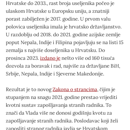
Hrvatske do 2033., rast broja useljenika počeo je
ulaskom Hrvatske u Europsku uniju, a znatniji
porast zabilježen je 2017. godine. U prvom valu
polovica useljenika imala je hrvatsko državljanstvo.
U razdoblju od 2018. do 2021. godine azijske zemlje
poput Nepala, Indije i Filipina pojavljuju se na listi 15
zemalja s najviše doseljenika u Hrvatsku. Do
prosinca 2023.
izdano je
nešto više od 160 tisuća
dozvola za boravak i rad, najviše za državljane BiH,
Srbije, Nepala, Indije i Sjeverne Makedonije.
Rezultat je to novog
Zakona o strancima
, čijim je
stupanjem na snagu 2021. godine prestao vrijediti
kvotni sustav zapošljavanja stranih radnika. To
znači da Vlada više ne donosi godišnju kvotu za
zapošljavanje stranih radnika. Poslodavac koji želi
zaposliti stranog radnika javlja se Hrvatskom