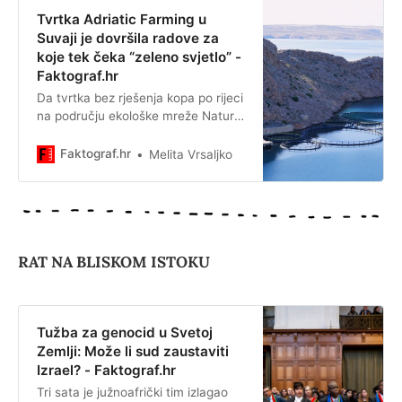
Tvrtka Adriatic Farming u
Suvaji je dovršila radove za
koje tek čeka “zeleno svjetlo” -
Faktograf.hr
Da tvrtka bez rješenja kopa po rijeci
na području ekološke mreže Natura
2000 resorno su ministarstvo
upozorili i iz Državnog inspektorata.
Faktograf.hr
Melita Vrsaljko
RAT NA BLISKOM ISTOKU
Tužba za genocid u Svetoj
Zemlji: Može li sud zaustaviti
Izrael? - Faktograf.hr
Tri sata je južnoafrički tim izlagao