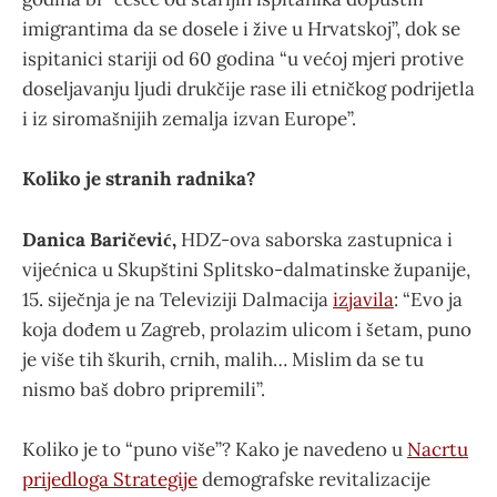
imigrantima da se dosele i žive u Hrvatskoj”, dok se
ispitanici stariji od 60 godina “u većoj mjeri protive
doseljavanju ljudi drukčije rase ili etničkog podrijetla
i iz siromašnijih zemalja izvan Europe”.
Koliko je stranih radnika?
Danica Baričević,
HDZ-ova saborska zastupnica i
vijećnica u Skupštini Splitsko-dalmatinske županije,
15. siječnja je na Televiziji Dalmacija
izjavila
: “Evo ja
koja dođem u Zagreb, prolazim ulicom i šetam, puno
je više tih škurih, crnih, malih… Mislim da se tu
nismo baš dobro pripremili”.
Koliko je to “puno više”? Kako je navedeno u
Nacrtu
prijedloga Strategije
demografske revitalizacije