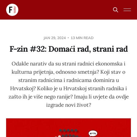
JAN 29, 2024
13 MIN READ
F-zin #32: Domaći rad, strani rad
Odakle narativ da su strani radnici ekonomska i
kulturna prijetnja, odnosno smetnja? Koji stav o
stranim radnicima i radnicama dominira u
Hrvatskoj? Koliko je u Hrvatskoj stranih radnika i
zašto ih je više nego ranije? Imaju li uvjete da ovdje
izgrade novi život?