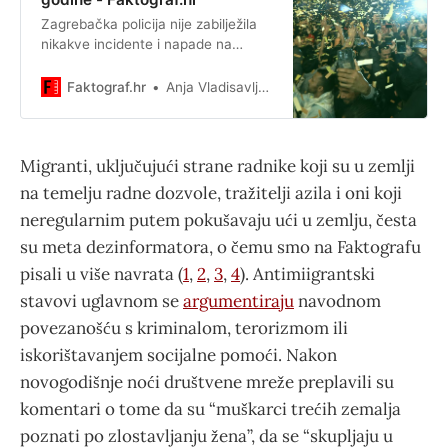
Zagrebačka policija nije zabilježila
nikakve incidente i napade na
maloljetnice u koje su navodno bili
uključeni strani radnici u
Faktograf.hr
Anja Vladisavljević
novogodišnjoj noći.
Migranti, uključujući strane radnike koji su u zemlji
na temelju radne dozvole, tražitelji azila i oni koji
neregularnim putem pokušavaju ući u zemlju, česta
su meta dezinformatora, o čemu smo na Faktografu
pisali u više navrata (
1
,
2
,
3
,
4
). Antimiigrantski
stavovi uglavnom se
argumentiraju
navodnom
povezanošću s kriminalom, terorizmom ili
iskorištavanjem socijalne pomoći. Nakon
novogodišnje noći društvene mreže preplavili su
komentari o tome da su “muškarci trećih zemalja
poznati po zlostavljanju žena”, da se “skupljaju u