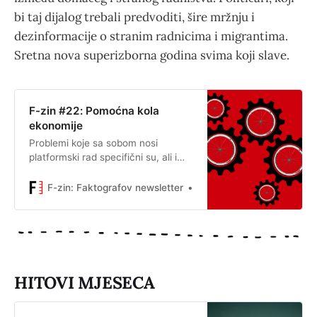
bi taj dijalog trebali predvoditi, šire mržnju i
dezinformacije o stranim radnicima i migrantima.
Sretna nova superizborna godina svima koji slave.
F-zin #22: Pomoćna kola
ekonomije
Problemi koje sa sobom nosi
platformski rad specifični su, ali i
dalje su samo dio šireg problema:
previše ljudi nema sigurnost koju
F-zin: Faktografov newsletter
Ivana Živković
nosi ugovor na neodređeno i po toj
se nesigurnosti Hrvatska ističe
među zemljama EU-a.
HITOVI MJESECA