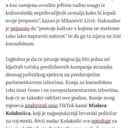
a kao zamjenu uvodite jeftinu radnu snagu iz
kulturološki neprihvatljivih zemalja kako bi krpali
svoje propuste”, kazao je Milanović Litre. Naknadno
je
pojasnio
da “postoje kulture s kojima ne možemo
tako lako napraviti suživot” te da ga ta izjava ne čini
ksenofobom.
Izgledno je da će pitanje migracija biti jedna od
ključnih točaka predizbornih kampanja stranaka
desnog političkog spektra na predstojećim
parlamentarnim izborima. Konja za ksenofobnu
trku imat ćemo i na europarlamentarnim izborima,
koji će se također održati ove godine. Ranije ovog
mjeseca
analizirali smo
TikTok kanal
Mislava
Kolakušića
, koji je najpopularniji hrvatski političar
na toj mreži. Bivši sudac Kolakušić sve
optužuje
za