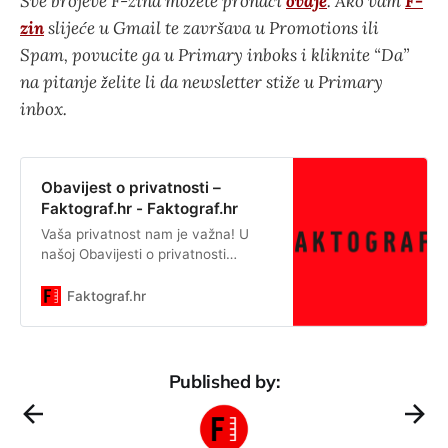
Sve brojeve F-zina možete pronaći
ovdje
. Ako vam
F-
zin
slijeće u Gmail te završava u Promotions ili
Spam, povucite ga u Primary inboks i kliknite “Da”
na pitanje želite li da newsletter stiže u Primary
inbox.
Obavijest o privatnosti –
Faktograf.hr - Faktograf.hr
Vaša privatnost nam je važna! U
našoj Obavijesti o privatnosti
možete doznati: koje vrste
podataka obrađujemo, zbog čega to
Faktograf.hr
činimo, s kojom pravnom osnovom,
tko može imati pristup podacima te
prava koja imate sukladno Općoj
uredbi o zaštiti podataka. 1. Voditelj
Published by:
obrade Faktograf – udruga za
informiranu javnost, Ulica Franje
Petračića 6, 10000 Zagreb, OIB: