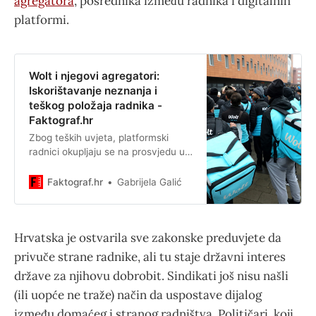
agregatora
, posrednika između radnika i digitalnih
platformi.
Wolt i njegovi agregatori:
Iskorištavanje neznanja i
teškog položaja radnika -
Faktograf.hr
Zbog teških uvjeta, platformski
radnici okupljaju se na prosvjedu u
Zagrebu s kojeg će uputiti i
zahtjeve prema Vladi.
Faktograf.hr
Gabrijela Galić
Hrvatska je ostvarila sve zakonske preduvjete da
privuče strane radnike, ali tu staje državni interes
države za njihovu dobrobit. Sindikati još nisu našli
(ili uopće ne traže) način da uspostave dijalog
između domaćeg i stranog radništva. Političari, koji