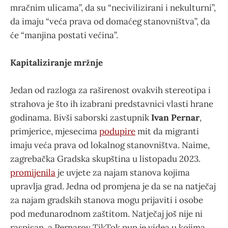
mračnim ulicama”, da su “necivilizirani i nekulturni”,
da imaju “veća prava od domaćeg stanovništva”, da
će “manjina postati većina”.
Kapitaliziranje mržnje
Jedan od razloga za raširenost ovakvih stereotipa i
strahova je što ih izabrani predstavnici vlasti hrane
godinama. Bivši saborski zastupnik
Ivan Pernar
,
primjerice, mjesecima
podupire
mit da migranti
imaju veća prava od lokalnog stanovništva. Naime,
zagrebačka Gradska skupština u listopadu 2023.
promijenila
je uvjete za najam stanova kojima
upravlja grad. Jedna od promjena je da se na natječaj
za najam gradskih stanova mogu prijaviti i osobe
pod međunarodnom zaštitom. Natječaj još nije ni
raspisan, a Pernarov TikTok pun je videa u kojima