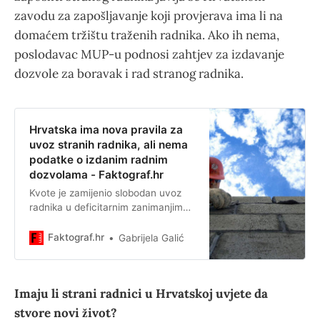
zavodu za zapošljavanje koji provjerava ima li na
domaćem tržištu traženih radnika. Ako ih nema,
poslodavac MUP-u podnosi zahtjev za izdavanje
dozvole za boravak i rad stranog radnika.
Hrvatska ima nova pravila za
uvoz stranih radnika, ali nema
podatke o izdanim radnim
dozvolama - Faktograf.hr
Kvote je zamijenio slobodan uvoz
radnika u deficitarnim zanimanjima.
Radne dozvole izdaje MUP, ali
podataka o tome još nema.
Faktograf.hr
Gabrijela Galić
Imaju li strani radnici u Hrvatskoj uvjete da
stvore novi život?