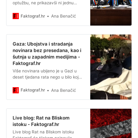
optužbu, ne prikazavši ni jednu
kapljicu krvi prolivenu u Gazi, ni
jedno osakaćeno ili mrtvo dijete.
Faktograf.hr
Ana Benačić
Gaza: Ubojstva i stradanja
novinara bez presedana, kao i
šutnja u zapadnim medijima -
Faktograf.hr
Više novinara ubijeno je u Gazi u
deset tjedana rata nego u bilo kojoj
zemlji tijekom cijele godine od 1992.
kada se to počelo bilježiti.
Faktograf.hr
Ana Benačić
Live blog: Rat na Bliskom
istoku - Faktograf.hr
Live blog Rat na Bliskom istoku